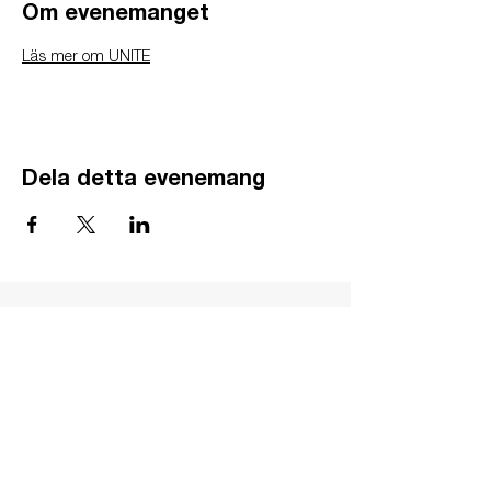
Om evenemanget
Läs mer om UNITE
Dela detta evenemang
GÅ
VA
KON
TAKT
BÖ
N