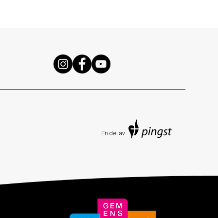
En de
l av