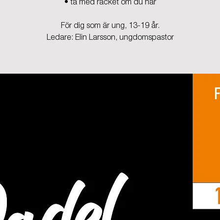
• ta med racket om du har
För dig som är ung, 13-19 år.
Ledare: Elin Larsson, ungdomspastor