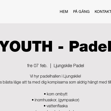
HEM
PÅ GÅNG
KONTAK
YOUTH - Pade
fre 07 feb.
  |  
Ljungskile Padel
Vi hyr padelhallen i Ljungskile!
s bästa läge att ta med dig kompisarna som aldrig hängt med till
• kom ombytt
• inomhusskor, (gympaskor)
• vattenflaska