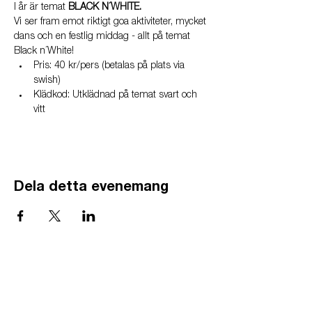
I år är temat
 BLACK N´WHITE.
Vi ser fram emot riktigt goa aktiviteter, mycket 
dans och en festlig middag - allt på temat 
Black n´White!
Pris: 40 kr/pers (betalas på plats via 
swish)
Klädkod: Utklädnad på temat svart och 
vitt
Dela detta evenemang