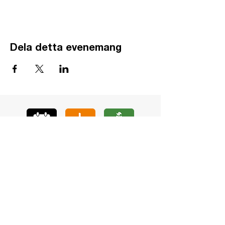
Dela detta evenemang
GÅ
VA
KON
TAKT
BÖ
N
LYSSNA
LÄR KÄ
NNA OSS