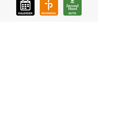
GÅ
VA
KON
TAKT
BÖ
N
LYSSNA
LÄR KÄ
NNA OSS
VOL
ONTÄR
CHURCH N
EWS
En de
l av
©2023 Pingstkyrkan Uddevalla -
Hemsida av NA Digitalisering AB