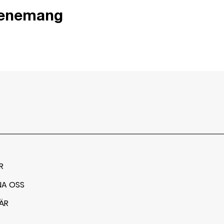
venemang
R
NA OSS
ÄR