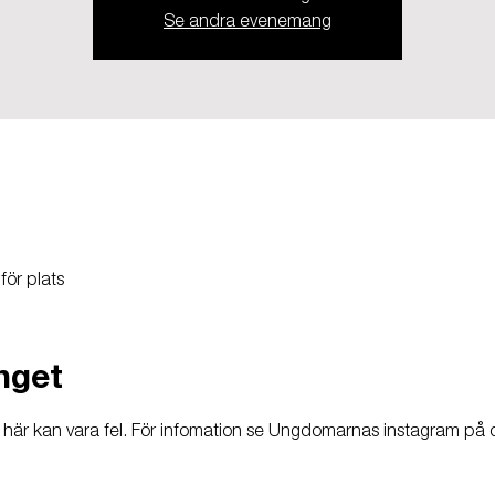
Se andra evenemang
ör plats
nget
är kan vara fel. 
För infomation se Ungdomarnas instagram på 