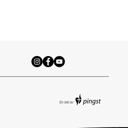
En de
l av