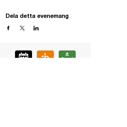
Dela detta evenemang
GÅ
VA
KON
TAKT
BÖ
N
LYSSNA
LÄR KÄ
NNA OSS
VOL
ONTÄR