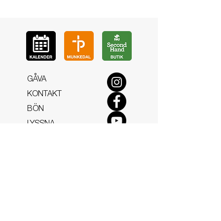
GÅ
VA
KON
TAKT
BÖ
N
LYSSNA
LÄR KÄ
NNA OSS
VOL
ONTÄR
CHURCH N
EWS
En de
l av