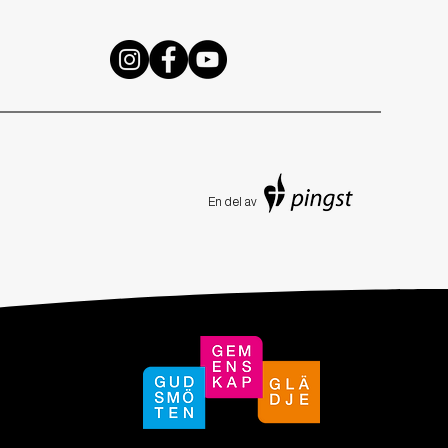
En de
l av