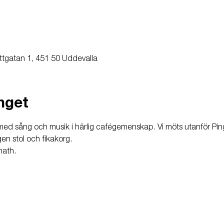
ttgatan 1, 451 50 Uddevalla
nget
d med sång och musik i härlig cafégemenskap. Vi möts utanför Ping
gen stol och fikakorg.
nath.