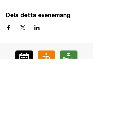
Dela detta evenemang
GÅ
VA
KON
TAKT
BÖ
N
LYSSNA
LÄR KÄ
NNA OSS
VOL
ONTÄR