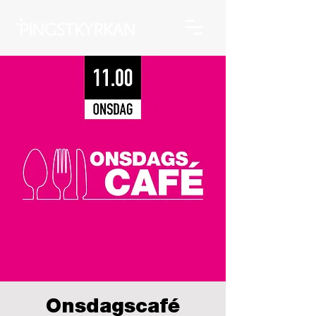
Onsdagscafé