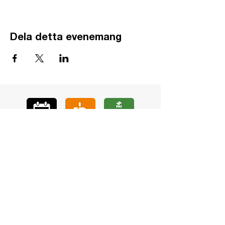
Dela detta evenemang
GÅ
VA
KON
TAKT
BÖ
N
LYSSNA
LÄR KÄ
NNA OSS
VOL
ONTÄR