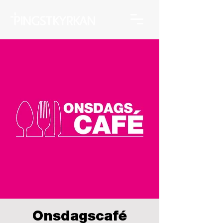
Onsdagscafé