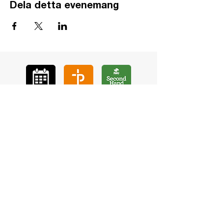
Dela detta evenemang
GÅ
VA
KON
TAKT
BÖ
N
LYSSNA
LÄR KÄ
NNA OSS
VOL
ONTÄR
CHURCH N
EWS