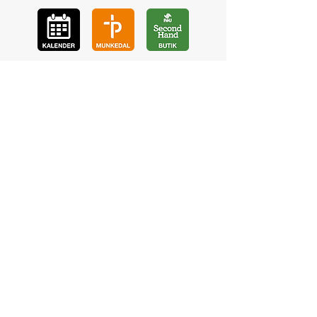
GÅ
VA
KON
TAKT
BÖ
N
LYSSNA
LÄR KÄ
NNA OSS
VOL
ONTÄR
CHURCH N
EWS
En de
l av