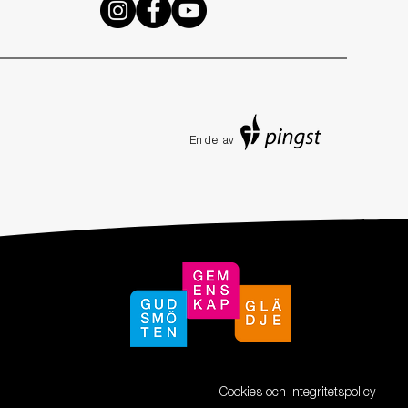
En de
l av
Cookies och integritetspolicy