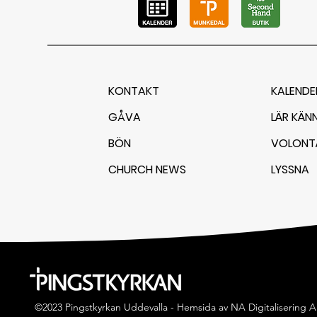
KONTAKT
KALENDE
GÅVA
LÄR KÄN
BÖN
VOLONT
CHURCH NEWS
LYSSNA
©2023 Pingstkyrkan Uddevalla -
Hemsida av NA Digitalisering 