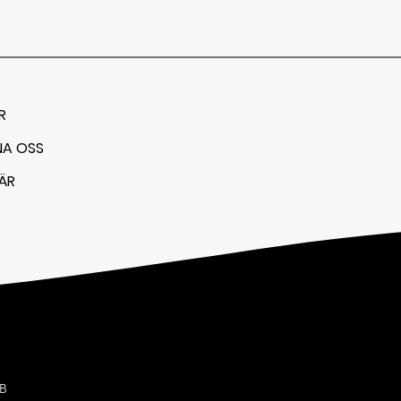
R
NA OSS
ÄR
AB