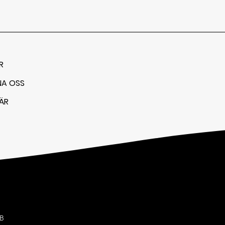
R
NA OSS
ÄR
AB