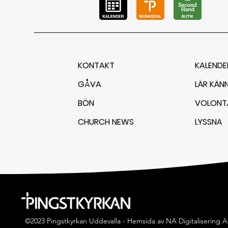
KONTAKT
KALENDE
GÅVA
LÄR KÄN
BÖN
VOLONT
CHURCH NEWS
LYSSNA
©2023 Pingstkyrkan Uddevalla -
Hemsida av NA Digitalisering 