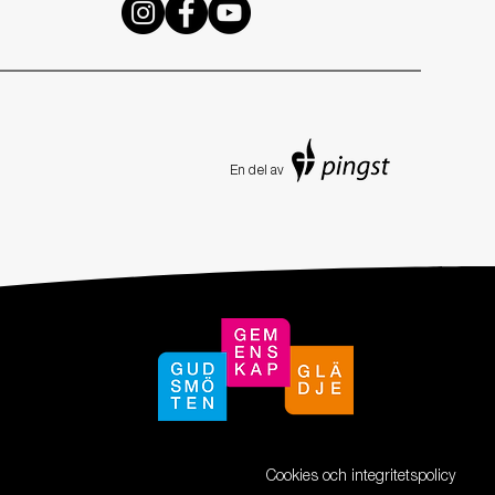
En de
l av
Cookies och integritetspolicy