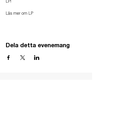
LP!
Läs mer om LP
Dela detta evenemang
GÅ
VA
KON
TAKT
BÖ
N