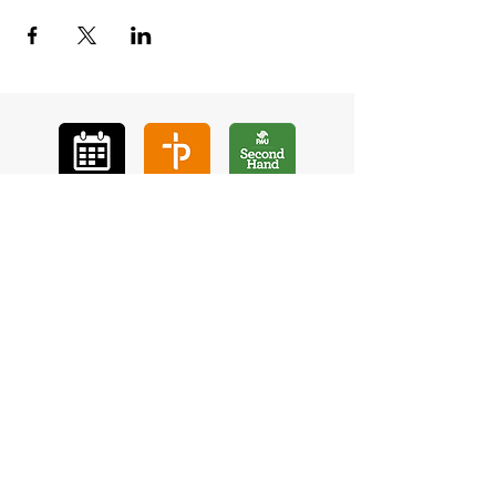
GÅ
VA
KON
TAKT
BÖ
N
LYSSNA
LÄR KÄ
NNA OSS
VOL
ONTÄR
CHURCH N
EWS