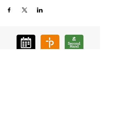
GÅ
VA
KON
TAKT
BÖ
N
LYSSNA
LÄR KÄ
NNA OSS
VOL
ONTÄR
CHURCH N
EWS