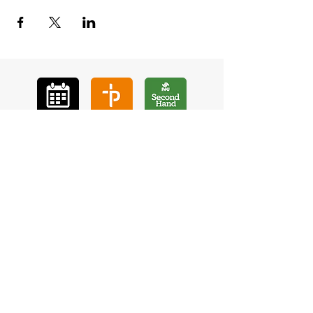
GÅ
VA
KON
TAKT
BÖ
N
LYSSNA
LÄR KÄ
NNA OSS
VOL
ONTÄR
CHURCH N
EWS