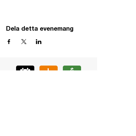
Dela detta evenemang
GÅ
VA
KON
TAKT
BÖ
N
LYSSNA
LÄR KÄ
NNA OSS