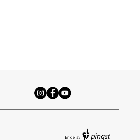
En de
l av