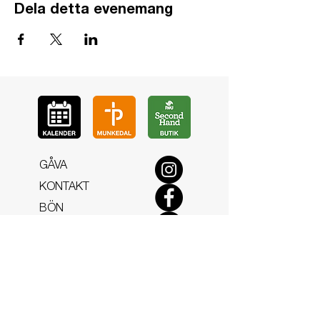
Dela detta evenemang
GÅ
VA
KON
TAKT
BÖ
N
LYSSNA
LÄR KÄ
NNA OSS
VOL
ONTÄR
CHURCH N
EWS