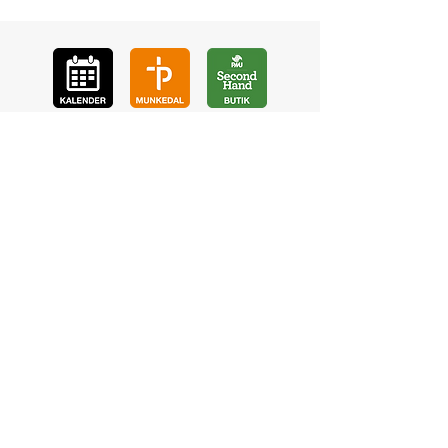
GÅ
VA
KON
TAKT
BÖ
N
LYSSNA
LÄR KÄ
NNA OSS
VOL
ONTÄR
CHURCH N
EWS
En de
l av