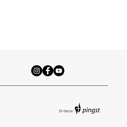
En de
l av