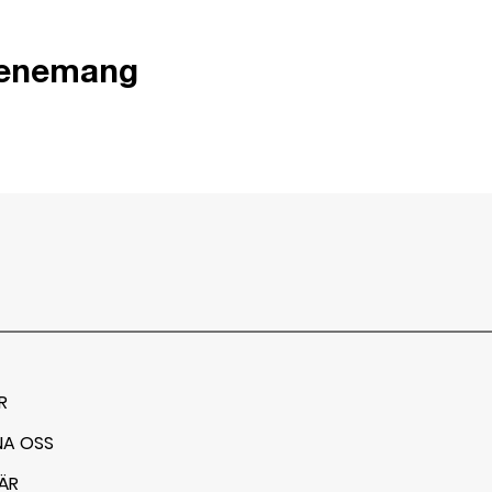
venemang
R
NA OSS
ÄR