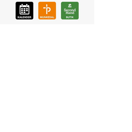
GÅ
VA
KON
TAKT
BÖ
N
LYSSNA
LÄR KÄ
NNA OSS
VOL
ONTÄR
CHURCH N
EWS
En de
l av
©2023 Pingstkyrkan Uddevalla -
Hemsida av NA Digitalisering AB