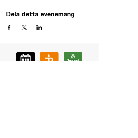
Dela detta evenemang
GÅ
VA
KON
TAKT
BÖ
N
LYSSNA
LÄR KÄ
NNA OSS
VOL
ONTÄR
CHURCH N
EWS