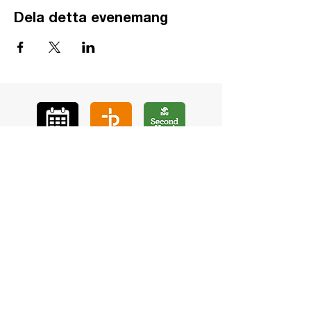
Dela detta evenemang
GÅ
VA
KON
TAKT
BÖ
N
LYSSNA
LÄR KÄ
NNA OSS
VOL
ONTÄR
CHURCH N
EWS