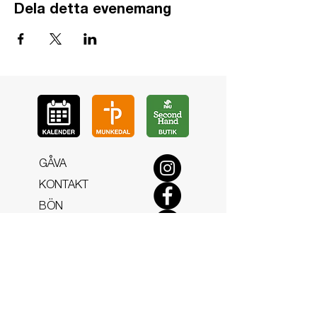
Dela detta evenemang
GÅ
VA
KON
TAKT
BÖ
N
LYSSNA
LÄR KÄ
NNA OSS
VOL
ONTÄR
CHURCH N
EWS