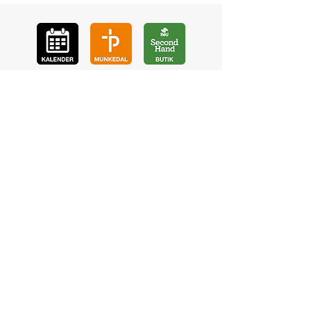
GÅ
VA
KON
TAKT
BÖ
N
LYSSNA
LÄR KÄ
NNA OSS
VOL
ONTÄR
CHURCH N
EWS
En de
l av