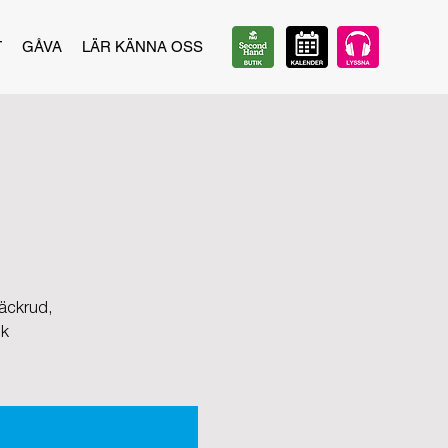
T
GÅVA
LÄR KÄNNA OSS
Bäckrud,
ik