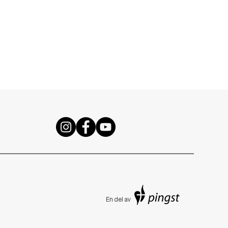
En de
l av