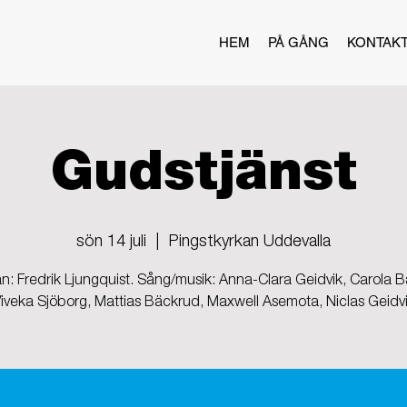
HEM
PÅ GÅNG
KONTAK
Gudstjänst
sön 14 juli
  |  
Pingstkyrkan Uddevalla
n: Fredrik Ljungquist. Sång/musik: Anna-Clara Geidvik, Carola 
iveka Sjöborg, Mattias Bäckrud, Maxwell Asemota, Niclas Geidv