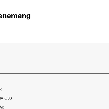
venemang
R
NA OSS
ÄR