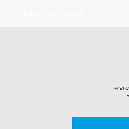
Predika
V