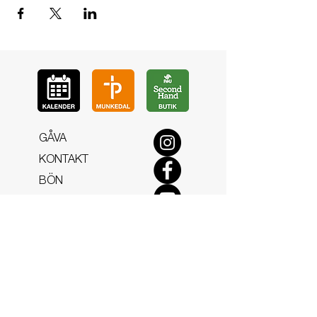
GÅ
VA
KON
TAKT
BÖ
N
LYSSNA
LÄR KÄ
NNA OSS
VOL
ONTÄR
CHURCH N
EWS
En de
l av