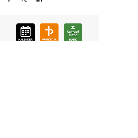
GÅ
VA
KON
TAKT
BÖ
N
LYSSNA
LÄR KÄ
NNA OSS
VOL
ONTÄR
CHURCH N
EWS
En de
l av