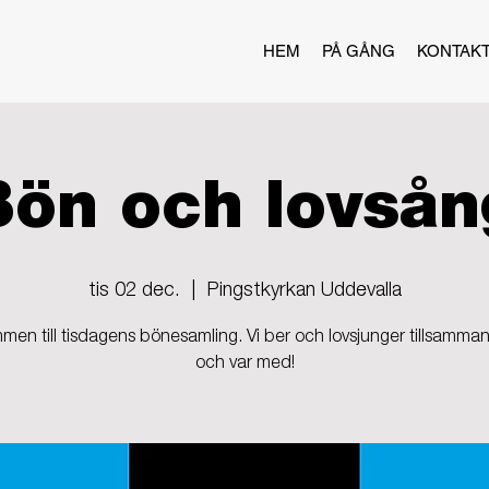
HEM
PÅ GÅNG
KONTAK
Bön och lovsån
tis 02 dec.
  |  
Pingstkyrkan Uddevalla
men till tisdagens bönesamling. Vi ber och lovsjunger tillsamma
och var med!