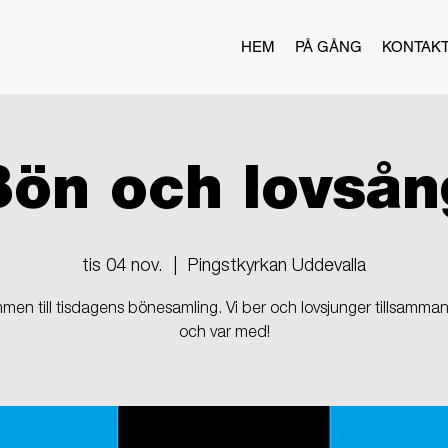
HEM
PÅ GÅNG
KONTAK
Bön och lovsån
tis 04 nov.
  |  
Pingstkyrkan Uddevalla
men till tisdagens bönesamling. Vi ber och lovsjunger tillsamma
och var med!