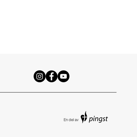
En de
l av