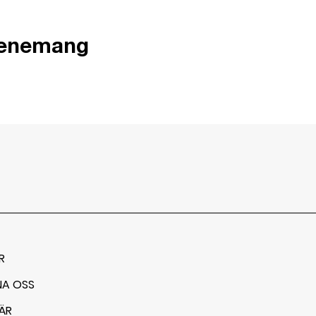
venemang
R
NA OSS
ÄR