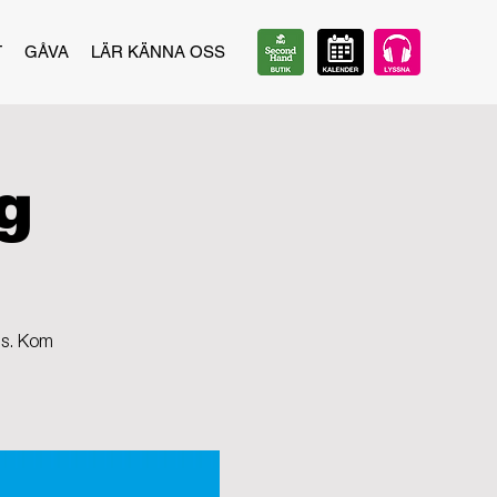
T
GÅVA
LÄR KÄNNA OSS
g
ns. Kom