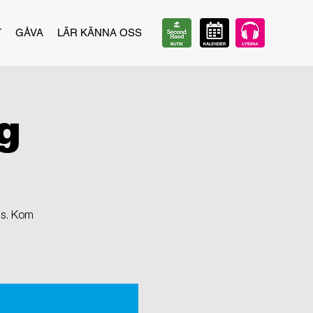
T
GÅVA
LÄR KÄNNA OSS
g
ns. Kom