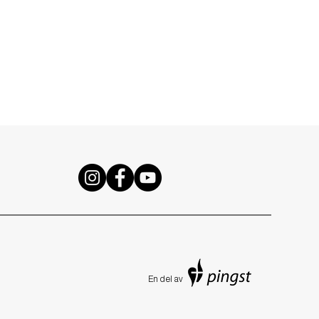
En de
l av