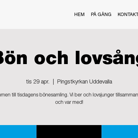
HEM
PÅ GÅNG
KONTAK
Bön och lovsån
tis 29 apr.
  |  
Pingstkyrkan Uddevalla
men till tisdagens bönesamling. Vi ber och lovsjunger tillsamma
och var med!