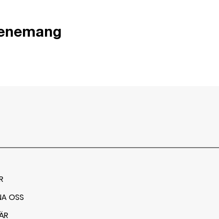
venemang
R
NA OSS
ÄR