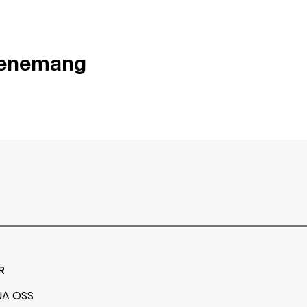
venemang
R
NA OSS