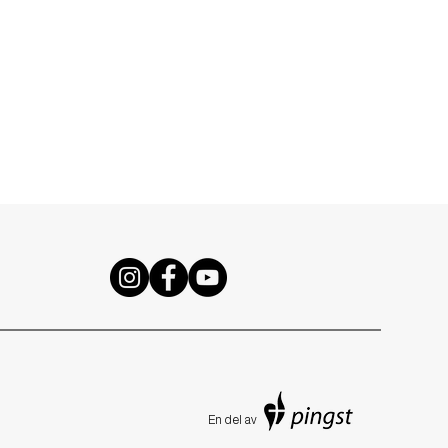
En de
l av