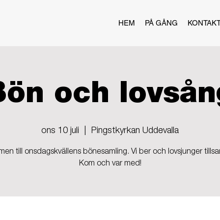
HEM
PÅ GÅNG
KONTAK
Bön och lovsån
ons 10 juli
  |  
Pingstkyrkan Uddevalla
en till onsdagskvällens bönesamling. Vi ber och lovsjunger till
Kom och var med!