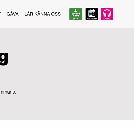
T
GÅVA
LÄR KÄNNA OSS
g
sammans.