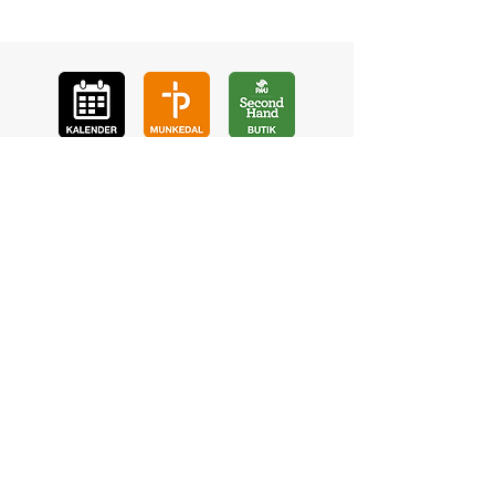
GÅ
VA
KON
TAKT
BÖ
N
LYSSNA
LÄR KÄ
NNA OSS
VOL
ONTÄR
CHURCH N
EWS
En de
l av