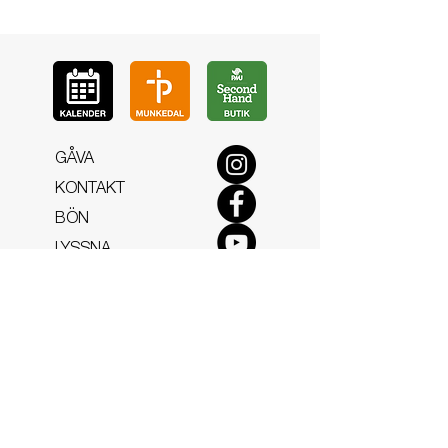
GÅ
VA
KON
TAKT
BÖ
N
LYSSNA
LÄR KÄ
NNA OSS
VOL
ONTÄR
CHURCH N
EWS
En de
l av