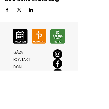
Dela detta evenemang
GÅ
VA
KON
TAKT
BÖ
N
LYSSNA
LÄR KÄ
NNA OSS
VOL
ONTÄR
CHURCH N
EWS