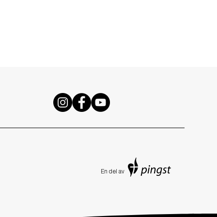
En de
l av