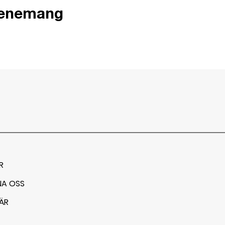
venemang
R
NA OSS
ÄR