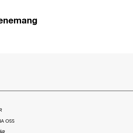
venemang
R
NA OSS
ÄR