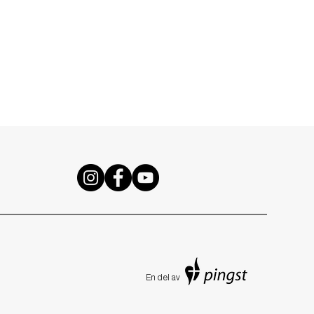
En de
l av