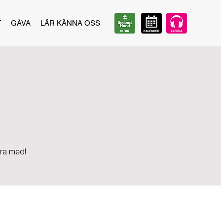
T
GÅVA
LÄR KÄNNA OSS
ara med!