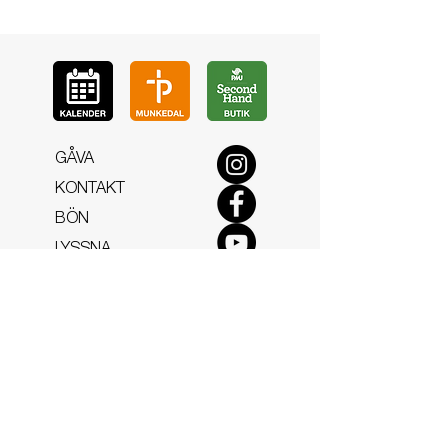
GÅ
VA
KON
TAKT
BÖ
N
LYSSNA
LÄR KÄ
NNA OSS
VOL
ONTÄR
CHURCH N
EWS
En de
l av