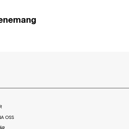
venemang
R
NA OSS
ÄR