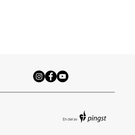
En de
l av