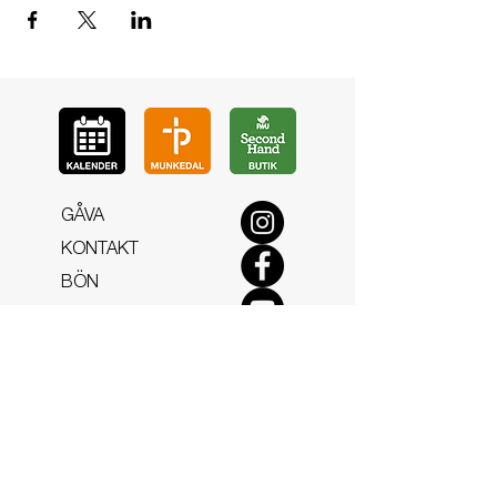
GÅ
VA
KON
TAKT
BÖ
N
LYSSNA
LÄR KÄ
NNA OSS
VOL
ONTÄR
CHURCH N
EWS
En de
l av