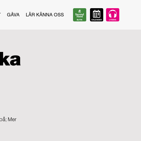
T
GÅVA
LÄR KÄNNA OSS
ika
 på; Mer