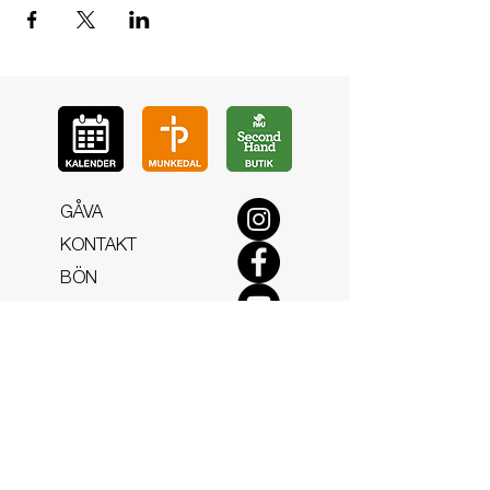
GÅ
VA
KON
TAKT
BÖ
N
LYSSNA
LÄR KÄ
NNA OSS
VOL
ONTÄR
CHURCH N
EWS
En de
l av