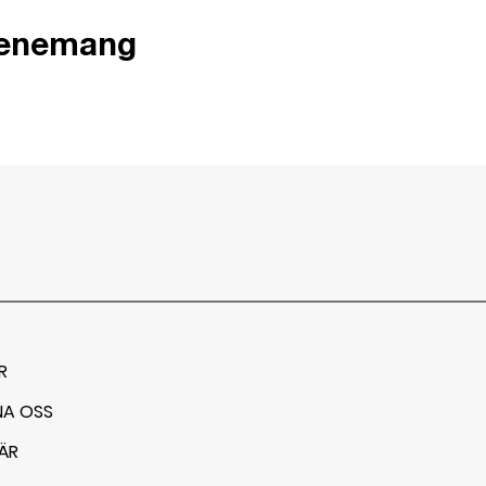
venemang
R
NA OSS
ÄR