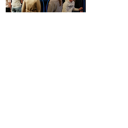
Dela detta evenemang
GÅ
VA
KON
TAKT
BÖ
N