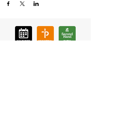
GÅ
VA
KON
TAKT
BÖ
N
LYSSNA
LÄR KÄ
NNA OSS
VOL
ONTÄR
CHURCH N
EWS
En de
l av