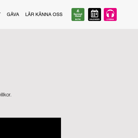
T
GÅVA
LÄR KÄNNA OSS
llkor.