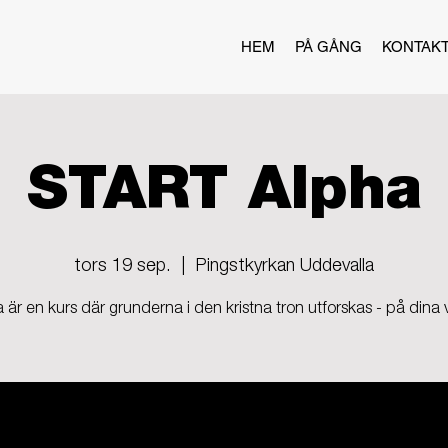
HEM
PÅ GÅNG
KONTAK
START Alpha
tors 19 sep.
  |  
Pingstkyrkan Uddevalla
 är en kurs där grunderna i den kristna tron utforskas - på dina vi